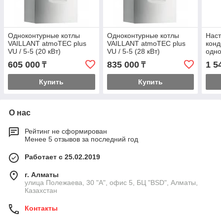
Одноконтурные котлы
Одноконтурные котлы
Наст
VAILLANT atmoTEC plus
VAILLANT atmoTEC plus
кон
VU / 5-5 (20 кВт)
VU / 5-5 (28 кВт)
одно
Vail
605 000
835 000
1 5
₸
₸
- 35
Купить
Купить
О нас
Рейтинг не сформирован
Менее 5 отзывов за последний год
Работает с 25.02.2019
г. Алматы
улица Полежаева, 30 "А", офис 5, БЦ "BSD", Алматы,
Казахстан
Контакты