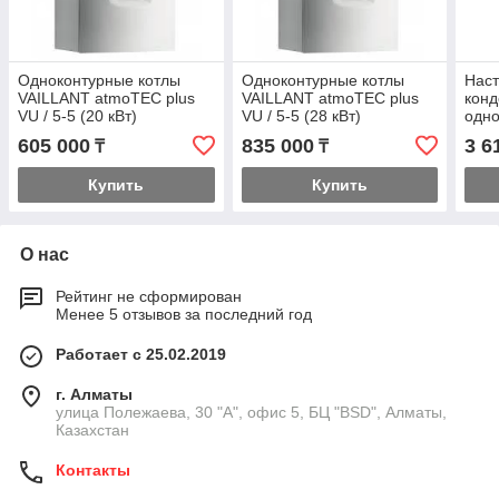
Одноконтурные котлы
Одноконтурные котлы
Наст
VAILLANT atmoTEC plus
VAILLANT atmoTEC plus
кон
VU / 5-5 (20 кВт)
VU / 5-5 (28 кВт)
одно
Vail
605 000
835 000
3 6
₸
₸
806-
Купить
Купить
О нас
Рейтинг не сформирован
Менее 5 отзывов за последний год
Работает с 25.02.2019
г. Алматы
улица Полежаева, 30 "А", офис 5, БЦ "BSD", Алматы,
Казахстан
Контакты