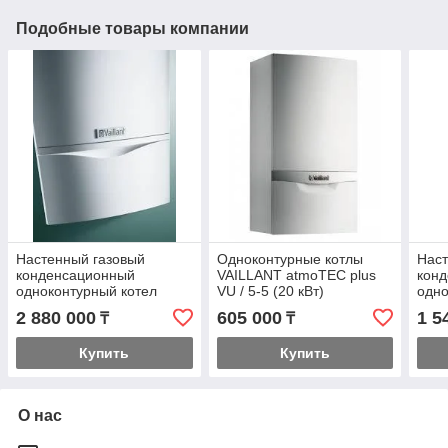
Подобные товары компании
Настенный газовый
Одноконтурные котлы
Наст
конденсационный
VAILLANT atmoTEC plus
кон
одноконтурный котел
VU / 5-5 (20 кВт)
одно
Vaillant ecoTEC plus VU
Vail
2 880 000
605 000
1 5
₸
₸
486-656/5-5 (65 кВт)
- 35
Купить
Купить
О нас