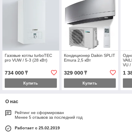
Газовые котлы turboTEC
Кондиционер Daikin SPLIT
Одно
pro VUW / 5-3 (28 кВт)
Emura 2,5 кВт
VAIL
VU /
734 000
329 000
1 3
₸
₸
Купить
Купить
О нас
Рейтинг не сформирован
Менее 5 отзывов за последний год
Работает с 25.02.2019