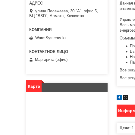
Данная 
развлек
улица Полежаева, 30 "А", офис 5,
БЦ "BSD", Алматы, Казахстан
Управле
Весь мо
энергоэ
WarmSystems.kz
Объемы 
Пр
Вы
Но
Маргарита (офис)
Па
Все
рек
Все
рек
Карта
Информ
Цена:
1 