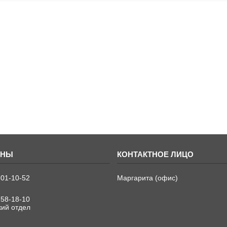
701-10-52
Маргарита (офис)
758-18-10
кий отдел