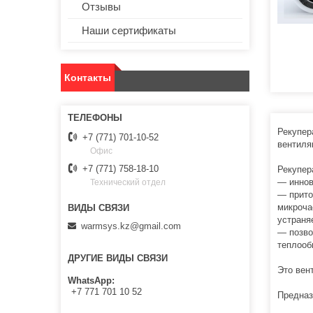
Отзывы
Наши сертификаты
Контакты
Рекупер
+7 (771) 701-10-52
вентиля
Офис
+7 (771) 758-18-10
Рекупер
— иннов
Технический отдел
— прито
микроча
устраня
warmsys.kz@gmail.com
— позво
теплооб
ДРУГИЕ ВИДЫ СВЯЗИ
Это вен
WhatsApp
+7 771 701 10 52
Предназ