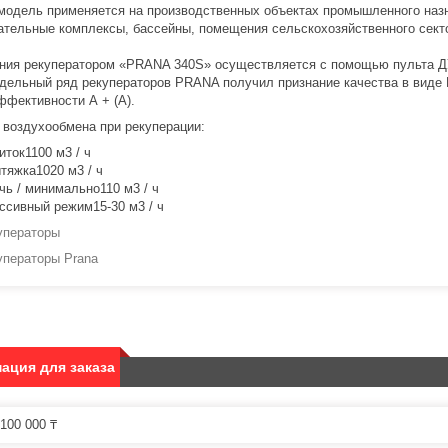
модель применяется на производственных объектах промышленного назна
ательные комплексы, бассейны, помещения сельскохозяйственного секто
ния рекуператором «PRANA 340S» осуществляется с помощью пульта Д
дельный ряд рекуператоров PRANA получил признание качества в виде 
ффективности А + (А).
воздухообмена при рекуперации:
иток1100 м3 / ч
тяжка1020 м3 / ч
чь / минимально110 м3 / ч
ссивный режим15-30 м3 / ч
уператоры
уператоры Prana
ация для заказа
100 000 ₸