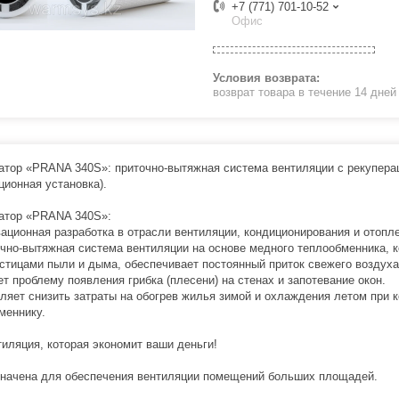
+7 (771) 701-10-52
Офис
возврат товара в течение 14 дне
атор «PRANA 340S»: приточно-вытяжная система вентиляции с рекупера
ционная установка).
атор «PRANA 340S»:
ационная разработка в отрасли вентиляции, кондиционирования и отопл
чно-вытяжная система вентиляции на основе медного теплообменника, к
стицами пыли и дыма, обеспечивает постоянный приток свежего воздуха
ет проблему появления грибка (плесени) на стенах и запотевание окон.
ляет снизить затраты на обогрев жилья зимой и охлаждения летом при
меннику.
тиляция, которая экономит ваши деньги!
начена для обеспечения вентиляции помещений больших площадей.