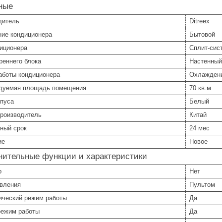
ные
дитель
Ditreex
ние кондиционера
Бытовой
диционера
Сплит-сис
реннего блока
Настенный
аботы кондиционера
Охлаждени
дуемая площадь помещения
70 кв.м
рпуса
Белый
производитель
Китай
ный срок
24 мес
ие
Новое
нительные функции и характеристики
р
Нет
авления
Пультом
ический режим работы
Да
режим работы
Да