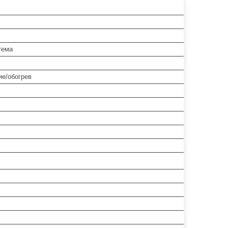
тема
е/обогрев