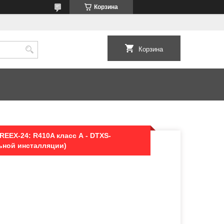
Корзина
Корзина
EEX-24: R410A класс А - DTXS-
ьной инсталляции)