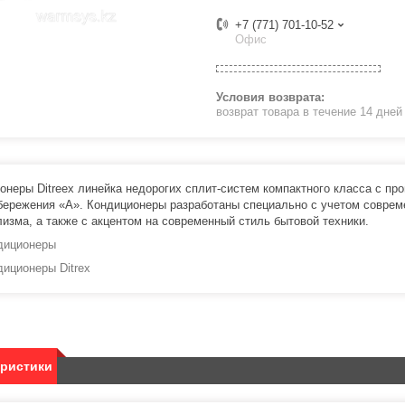
+7 (771) 701-10-52
Офис
возврат товара в течение 14 дне
онеры Ditreex линейка недорогих сплит-систем компактного класса с про
бережения «А». Кондиционеры разработаны специально с учетом соврем
изма, а также c акцентом на современный стиль бытовой техники.
диционеры
диционеры Ditrex
еристики