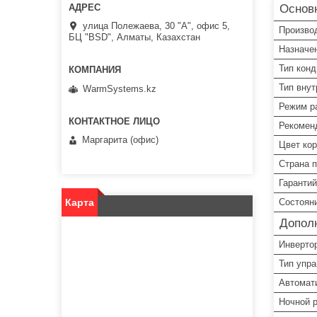
Основ
улица Полежаева, 30 "А", офис 5,
Произво
БЦ "BSD", Алматы, Казахстан
Назначе
Тип кон
Тип внут
WarmSystems.kz
Режим р
Рекомен
Маргарита (офис)
Цвет ко
Страна 
Гарантий
Карта
Состоян
Допол
Инверто
Тип упр
Автомат
Ночной 