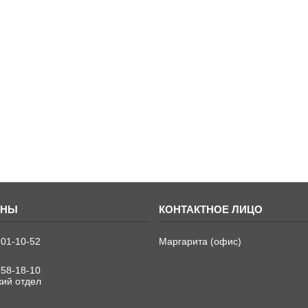
701-10-52
Маргарита (офис)
758-18-10
кий отдел