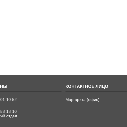
701-10-52
Маргарита (офис)
758-18-10
кий отдел