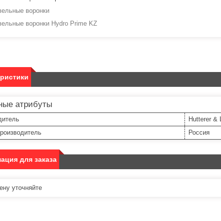
вельные воронки
вельные воронки Hydro Prime KZ
еристики
ные атрибуты
дитель
Hutterer &
производитель
Россия
ация для заказа
ну уточняйте