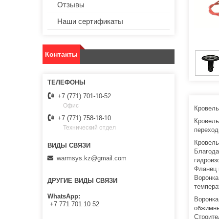
Отзывы
Наши сертификаты
Контакты
+7 (771) 701-10-52
Офис
Кровель
+7 (771) 758-18-10
Кровель
Технический отдел
переход
Кровель
Благода
warmsys.kz@gmail.com
гидроиз
Фланец 
Воронка
ДРУГИЕ ВИДЫ СВЯЗИ
темпера
WhatsApp
Воронка
+7 771 701 10 52
обжимны
Строите