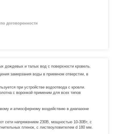
й
по договоренности
ых дождевых и талых вод с поверхности кровель.
ения замерзания воды в приемном отверстии, в
ьзуется при устройстве водоотвода c кровли.
лотна с воронкой применим для всех типов
товому и атмосферному воздействию в диапазоне
от сети напряжением 230В, мощностью 10-30Вт, с
ительных пленок, с листвоуловителем d 180 мм.