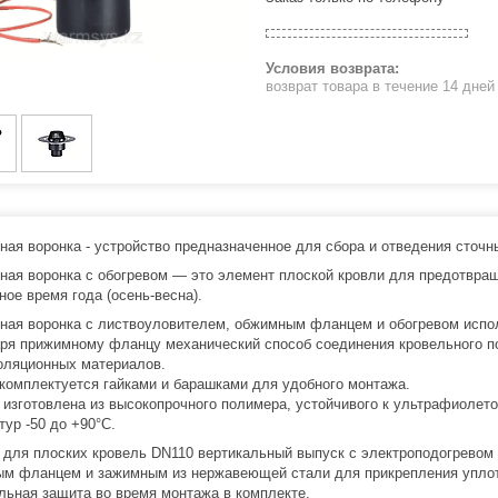
возврат товара в течение 14 дне
ная воронка - устройство предназначенное для сбора и отведения сточн
ная воронка с обогревом — это элемент плоской кровли для предотвращ
ное время года (осень-весна).
ная воронка с листвоуловителем, обжимным фланцем и обогревом испол
ря прижимному фланцу механический способ соединения кровельного по
оляционных материалов.
комплектуется гайками и барашками для удобного монтажа.
 изготовлена из высокопрочного полимера, устойчивого к ультрафиоле
тур -50 до +90°С.
 для плоских кровель DN110 вертикальный выпуск с электроподогревом 
м фланцем и зажимным из нержавеющей стали для прикрепления уплотн
льная защита во время монтажа в комплекте.