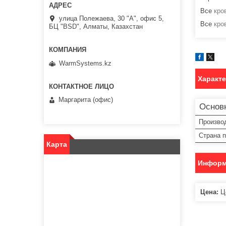
Все
кро
улица Полежаева, 30 "А", офис 5,
Все
кро
БЦ "BSD", Алматы, Казахстан
WarmSystems.kz
Характ
Маргарита (офис)
Основ
Произво
Страна 
Карта
Информ
Цена:
Це