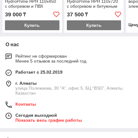
HydroPrime HPH 110x450
HydroPrime HPH 110x720
воро
с обогревом и ПВХ
с обогревом и битумным
элем
полотном
полотном
(10-
39 000
37 500
₸
₸
Цен
Купить
Купить
О нас
Рейтинг не сформирован
Менее 5 отзывов за последний год
Работает с 25.02.2019
г. Алматы
улица Полежаева, 30 "А", офис 5, БЦ "BSD", Алматы,
Казахстан
Контакты
Сегодня выходной
Показать весь график работы