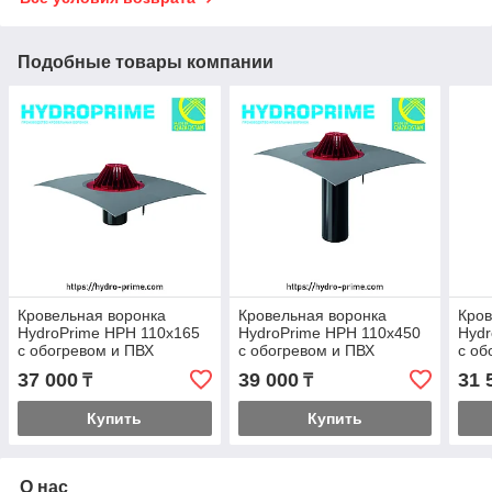
Подобные товары компании
Кровельная воронка
Кровельная воронка
Кров
HydroPrime HPH 110x165
HydroPrime HPH 110x450
Hydr
с обогревом и ПВХ
с обогревом и ПВХ
с об
полотном
полотном
пол
37 000
39 000
31 
₸
₸
Купить
Купить
О нас