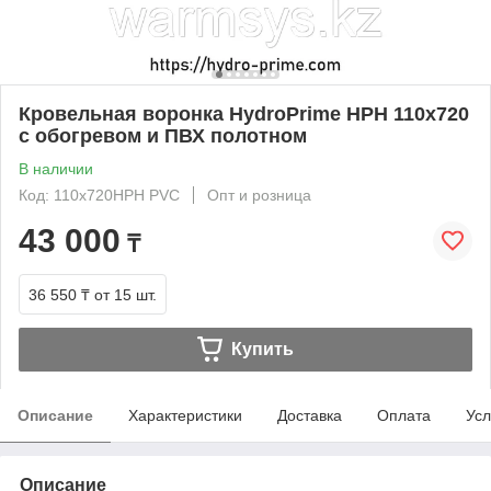
Кровельная воронка HydroPrime HPH 110x720
с обогревом и ПВХ полотном
В наличии
Код: 110х720HPH PVC
Опт и розница
43 000
₸
36 550 ₸
от 15 шт.
Купить
Описание
Характеристики
Доставка
Оплата
Усл
Описание