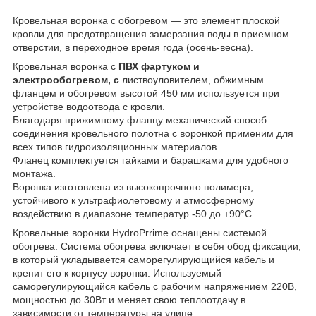
Кровельная воронка с обогревом — это элемент плоской
кровли для предотвращения замерзания воды в приемном
отверстии, в переходное время года (осень-весна).
Кровельная воронка с
ПВХ фартуком и
электрообогревом,
с
листвоуловителем, обжимным
фланцем и обогревом высотой 450 мм используется при
устройстве водоотвода c кровли.
Благодаря прижимному фланцу механический способ
соединения кровельного полотна с воронкой применим для
всех типов гидроизоляционных материалов.
Фланец комплектуется гайками и барашками для удобного
монтажа.
Воронка изготовлена из высокопрочного полимера,
устойчивого к ультрафиолетовому и атмосферному
воздействию в диапазоне температур -50 до +90°С.
Кровельные воронки HydroPrrime оснащены системой
обогрева. Система обогрева включает в себя обод фиксации,
в который укладывается саморегулирующийся кабель и
крепит его к корпусу воронки. Используемый
саморегулирующийся кабель с рабочим напряжением 220В,
мощностью до 30Вт и меняет свою теплоотдачу в
зависимости от температуры на улице.