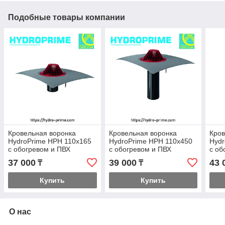
Подобные товары компании
Кровельная воронка
Кровельная воронка
Кров
HydroPrime HPH 110x165
HydroPrime HPH 110x450
Hydr
с обогревом и ПВХ
с обогревом и ПВХ
с об
полотном
полотном
пол
37 000
39 000
43 
₸
₸
Купить
Купить
О нас