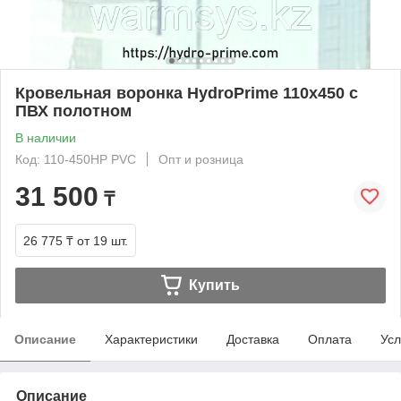
Кровельная воронка HydroPrime 110x450 с
ПВХ полотном
В наличии
Код: 110-450HP PVC
Опт и розница
31 500
₸
26 775 ₸
от 19 шт.
Купить
Описание
Характеристики
Доставка
Оплата
Усл
Описание