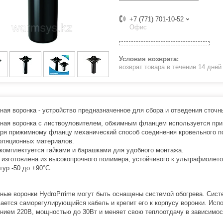
+7 (771) 701-10-52
Офис
возврат товара в течение 14 дне
ная воронка - устройство предназначенное для сбора и отведения сточн
ная воронка с листвоуловителем, обжимным фланцем используется при 
ря прижимному фланцу механический способ соединения кровельного по
оляционных материалов.
комплектуется гайками и барашками для удобного монтажа.
 изготовлена из высокопрочного полимера, устойчивого к ультрафиоле
тур -50 до +90°С.
ные воронки HydroPrrime могут быть оснащены системой обогрева. Сист
ается саморегулирующийся кабель и крепит его к корпусу воронки. Ис
нием 220В, мощностью до 30Вт и меняет свою теплоотдачу в зависимост