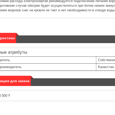
номии расхода электроэнергии рекомендуется подключение питания ворон
противном случае обогрев будет осуществляться при более низких минус
время морозов снег на кровле не тает и нет необходимости в отводе воды
еристики
ные атрибуты
дитель
Собственн
производитель
Казахстан
ация для заказа
 000 ₸