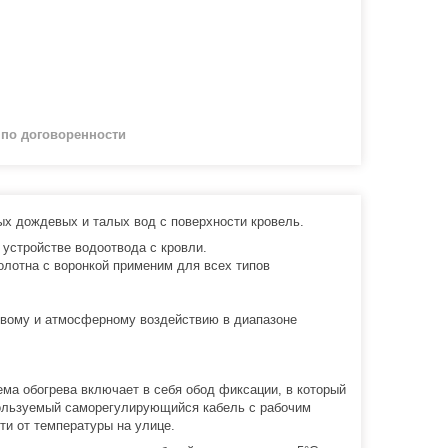
й
по договоренности
ых дождевых и талых вод с поверхности кровель.
устройстве водоотвода c кровли.
лотна с воронкой применим для всех типов
товому и атмосферному воздействию в диапазоне
ема обогрева включает в себя обод фиксации, в который
пользуемый саморегулирующийся кабель с рабочим
и от температуры на улице.