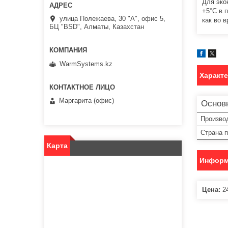
Для эко
+5°С в 
улица Полежаева, 30 "А", офис 5,
как во 
БЦ "BSD", Алматы, Казахстан
WarmSystems.kz
Характ
Маргарита (офис)
Основ
Произво
Страна 
Карта
Информ
Цена:
24