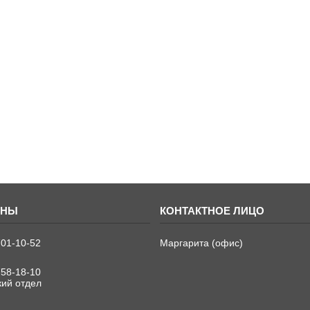
701-10-52
Маргарита (офис)
758-18-10
кий отдел