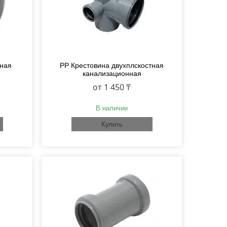
оная
PP Крестовина двухплскостная
канализационная
от 1 450 ₸
В наличии
Купить