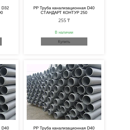
я D32
PP Труба канализационная D40
00
СТАНДАРТ КОНТУР 250
255 ₸
В наличии
Купить
я D40
PP Труба канализационная D40