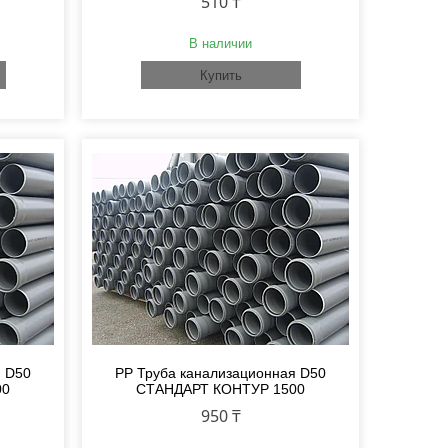
510 ₸
В наличии
Купить
я D50
PP Труба канализационная D50
00
СТАНДАРТ КОНТУР 1500
950 ₸