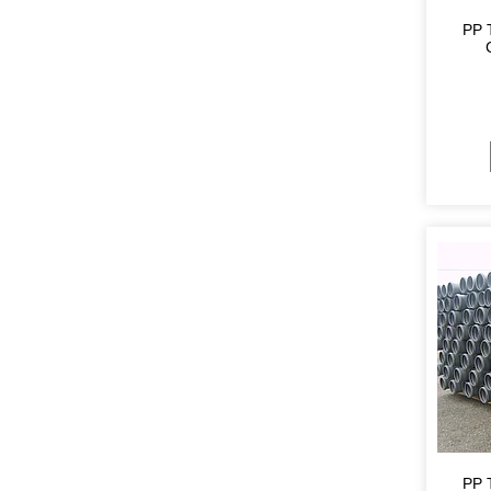
PP 
PP 