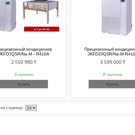
рецизионный кондиционер
Прецизионный кондицио
JKFD7QSR/Na-M - R410A
JKFD20QSR/Na-M R41
2 550 990 ₸
3 599 000 ₸
В наличии
В наличии
Купить
Купить