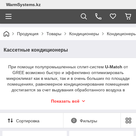
WarmSystems.kz
Продукция
Товары
Кондиционеры
Кондиционер
Кассетные кондиционеры
При помощи полупромышленных сплит-систем
U-Match
от
GREE возможно быстро и эффективно оптимизировать
микроклимат как в малых, так и в очень больших по площади
помещениях, равномерное кондиционирование помещения
достигается за счет выдувания обработанного воздуха в
четырех направлениях. При использовании кассетных
Показать всё
кондиционеров исключено возникновение сквозняков.
Обработанный охлажденный воздух, медленно опускаясь
вниз, смешивается с внутренним воздухом помещения, не
создавая при этом резкие перепады
Сортировка
0
Фильтры
температур.Полупромышленные безинверторные сплит-
системы U-Match имеют встроенный низкотемпературный