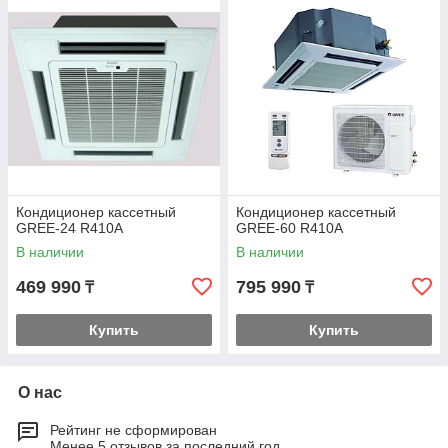
комплект, обеспечивающий возможность подогрева или
кондиционирования воздуха при морозах до -15°С.
Кондиционер кассетный
Кондиционер кассетный
GREE-24 R410A
GREE-60 R410A
В наличии
В наличии
469 990
795 990
₸
₸
Купить
Купить
О нас
Рейтинг не сформирован
Менее 5 отзывов за последний год