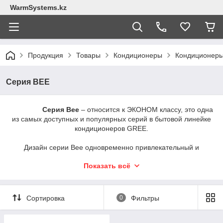
WarmSystems.kz
Продукция
Товары
Кондиционеры
Кондиционер
Серия BEE
Серия Bee
– относится к ЭКОНОМ классу, это одна
из самых доступных и популярных серий в бытовой линейке
кондиционеров GREE.
Дизайн серии Bee одновременно привлекательный и
современный. Привлекательным он становится благодаря
Показать всё
зеркальной вставке. Под зеркальной вставкой расположен
дисплей, на котором отображается: режим работы (холод,
тепло, осушение, вентилятор), температуру, состояние (вкл/
выкл), а разборный корпус значительно упрощает уход за
Сортировка
0
Фильтры
ним.