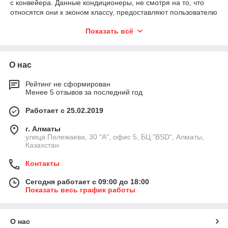
с конвейера. Данные кондиционеры, не смотря на то, что
относятся они к эконом классу, предоставляют пользователю
все необходимые базовые функции:
Показать всё
- информативный дисплей с часами
- 24-часовой таймер включения/отключения
- автоматические режимы работы
О нас
- самодиагностика и рестарт при отключении электричества
- функция «горячий пуск» - предотвращает подачу холодного
Рейтинг не сформирован
воздуха
Менее 5 отзывов за последний год
- объёмный воздушный поток — функция, которая
обеспечивает равномерное распространение потоков
Работает с 25.02.2019
холодного воздуха по помещению
г. Алматы
улица Полежаева, 30 "А", офис 5, БЦ "BSD", Алматы,
Gree Bee - выбор тех, кто привык к лучшему по разумной
Казахстан
цене!
Контакты
Сегодня работает с 09:00 до 18:00
Показать весь график работы
О нас